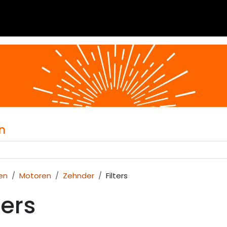
 en blogs
Berekeningen
Over Airvent
Calculator
n
en
Motoren
Zehnder
Filters
ters