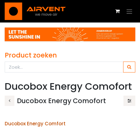
Se rendre au contenu
Product zoeken
Ducobox Energy Comofort
Ducobox Energy Comofort
Ducobox Energy Comfort