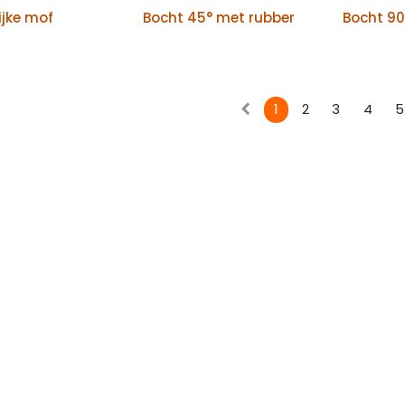
ijke mof
Bocht 45° met rubber
Bocht 90
1
2
3
4
5