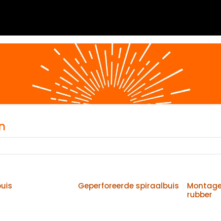
 blogs
Diensten
Over Airvent
Calculator
Downl
n
buis
Geperforeerde spiraalbuis
Montage
rubber