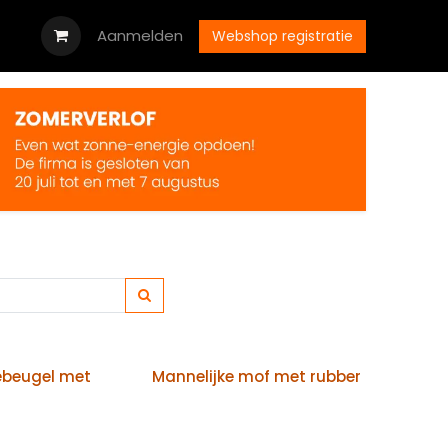
oads
Vacatures
Aanmelden
Neem contact op met ons
Webshop registratie
beugel met
Mannelijke mof met rubber