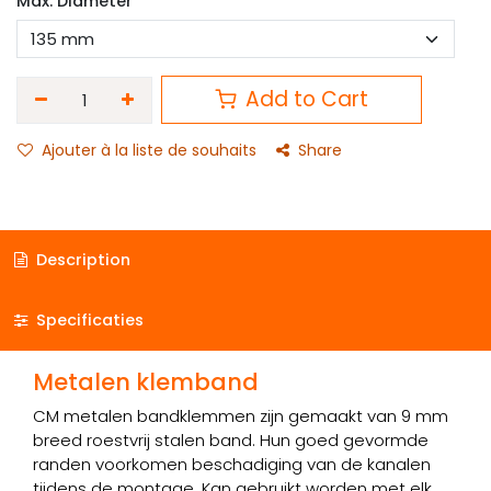
Max. Diameter
Add to Cart
Ajouter à la liste de souhaits
Share
Description
Specificaties
Metalen klemband
CM metalen bandklemmen zijn gemaakt van 9 mm
breed roestvrij stalen band. Hun goed gevormde
randen voorkomen beschadiging van de kanalen
tijdens de montage. Kan gebruikt worden met elk