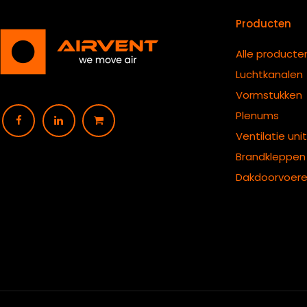
Producten
Alle producte
Luchtkanalen
Vormstukken
Plenums
Ventilatie uni
B
randkleppen
Dakdoorvoer