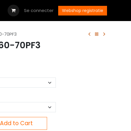
Downloads
Se connecter
Postes
Contactez-nous
Webshop registratie
0-70PF3
60-70PF3
Add to Cart