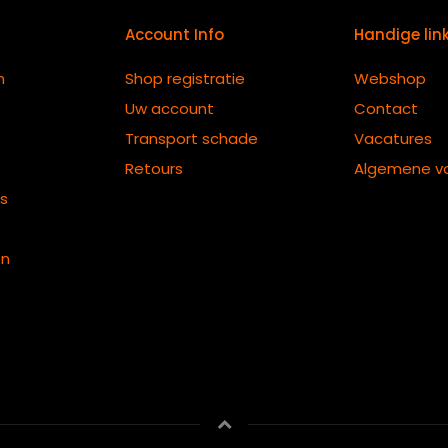
Account Info
Handige lin
n
Shop registratie
Webshop
Uw account
Contact
Transport schade
Vacatures
Retours
Algemene v
ts
en