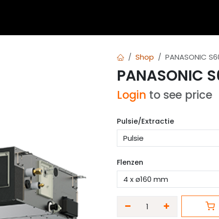
 en blogs
Berekeningen
Over Airvent
Calculator
Shop
PANASONIC S6
PANASONIC S
Login
to see price
Pulsie/Extractie
Flenzen