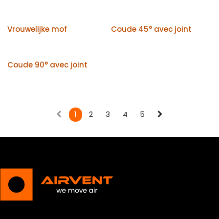
Vrouwelijke mof
Coude 45° avec joint
Coude 90° avec joint
1
2
3
4
5