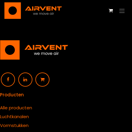
Overslaan naar inhoud
Producten
Alle producten
Luchtkanalen
Vormstukken