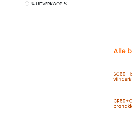
% UITVERKOOP %
Alle 
SC60 - 
vlinderk
CR60+O
brandkl