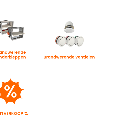
randwerende
inderkleppen
Brandwerende ventielen
UITVERKOOP %