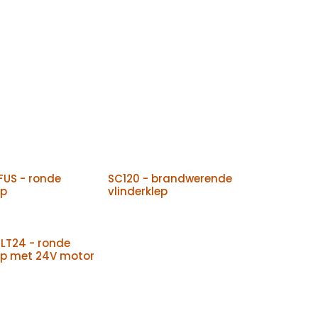
US - ronde
SC120 - brandwerende
ep
vlinderklep
LT24 - ronde
ep met 24V motor