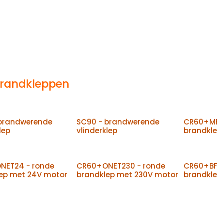
brandkleppen
brandwerende
SC90 - brandwerende
CR60+MF
lep
vlinderklep
brandkl
NET24 - ronde
CR60+ONET230 - ronde
CR60+BF
ep met 24V motor
brandklep met 230V motor
brandkl