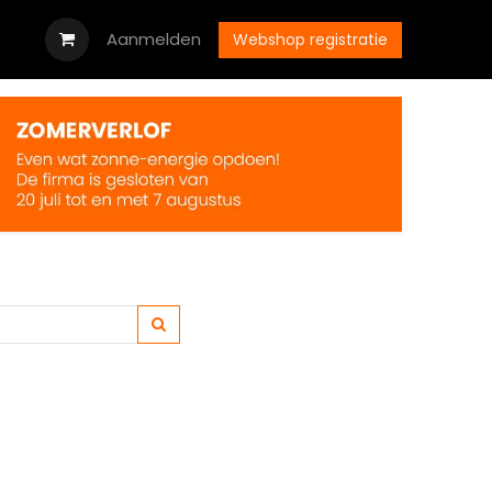
oads
Vacatures
Aanmelden
Neem contact op met ons
Webshop registratie