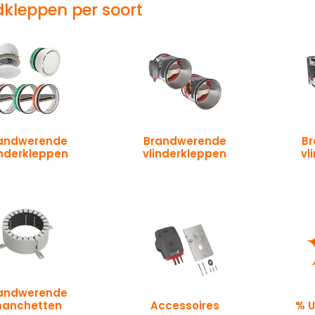
kleppen per soort
andwerende
Brandwerende
B
inderkleppen
vlinderkleppen
vl
andwerende
anchetten
Accessoires
% 