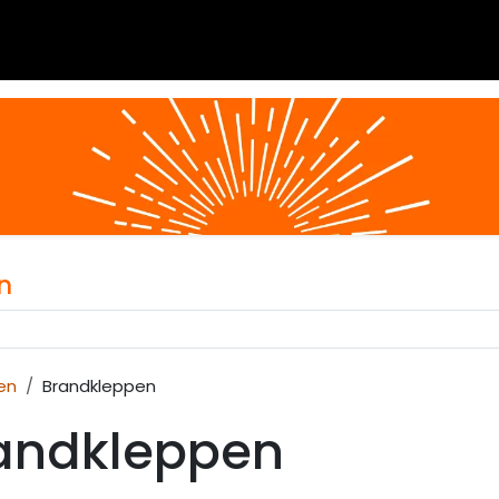
 blogs
Diensten
Over Airvent
Calculator
Downl
n
en
Brandkleppen
andkleppen