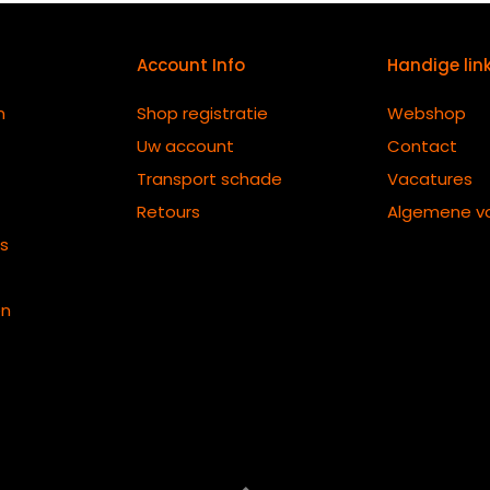
Account Info
Handige lin
n
Shop registratie
Webshop
Uw account
Contact
Transport schade
Vacatures
Retours
Algemene v
ts
en