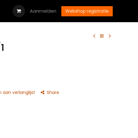
oads
Vacatures
Aanmelden
Neem contact op met ons
Webshop registratie
/1
aan verlanglijst
Share