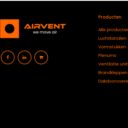
Producten
Alle producte
Luchtkanalen
Vormstukken
Plenums
Ventilatie uni
B
randkleppen
Dakdoorvoer