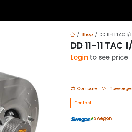
 blogs
Diensten
Over Airvent
Calculator
Downl
Shop
DD 11-11 TAC 1/1
DD 11-11 TAC 1
Login
to see price
Compare
Toevoegen 
Contact
Swegon