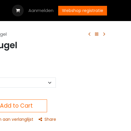
oads
Vacatures
Aanmelden
Neem contact op met ons
Webshop registratie
gel
ugel
Add to Cart
aan verlanglijst
Share