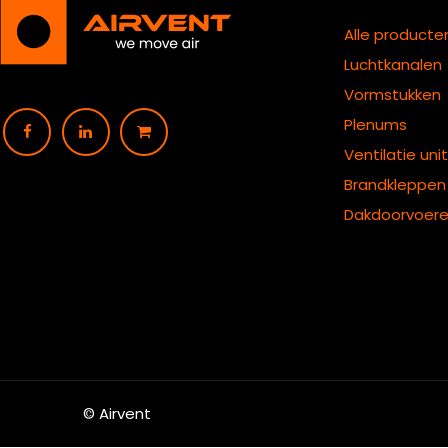
Alle producte
Luchtkanalen
Vormstukken
Plenums
Ventilatie uni
B
randkleppen
Dakdoorvoer
© Airvent