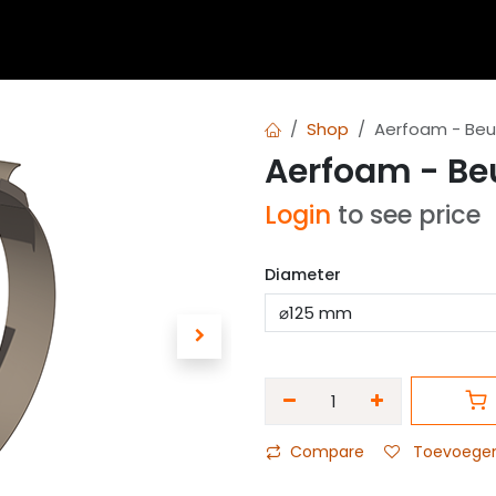
 blogs
Diensten
Over Airvent
Calculator
Downl
Shop
Aerfoam - Beu
Aerfoam - Be
Login
to see price
Diameter
Compare
Toevoegen 