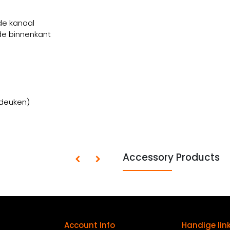
de kanaal
de binnenkant
 deuken)
Accessory Products
Account Info
Handige lin