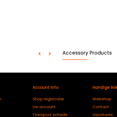
Accessory Products
Account Info
Handige lin
n
Shop registratie
Webshop
Uw account
Contact
Transport schade
Vacatures