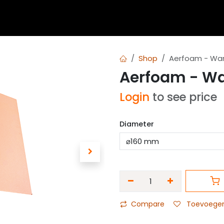
 blogs
Diensten
Over Airvent
Calculator
Downl
Shop
Aerfoam - Wa
Aerfoam - W
Login
to see price
Diameter
Compare
Toevoegen 