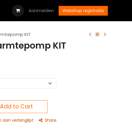
oads
Vacatures
Aanmelden
Neem contact op met ons
Webshop registratie
rmtepomp KIT
armtepomp KIT
Add to Cart
aan verlanglijst
Share