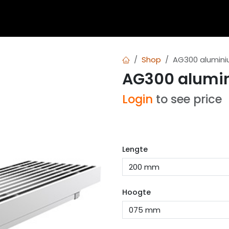
 blogs
Diensten
Over Airvent
Calculator
Downl
Shop
AG300 alumini
AG300 alumin
Login
to see price
Lengte
Hoogte