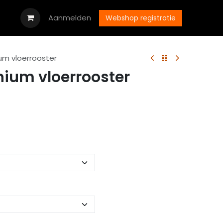
oads
Vacatures
Aanmelden
Neem contact op met ons
Webshop registratie
um vloerrooster
ium vloerrooster