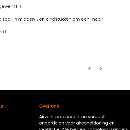
ewenst is.
alsook in midden-, en eindstukken om een lineair
rd.
ks
Over ons
Airvent produceert en verdeelt
onderdelen voor airconditioning en
ventilatie. We bieden totaaloplossingen