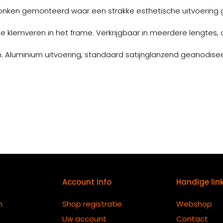
onken gemonteerd waar een strakke esthetische uitvoering g
 klemveren in het frame. Verkrijgbaar in meerdere lengtes, 
. Aluminium uitvoering, standaard satijnglanzend geanodisee
Account Info
Handige lin
n
Shop registratie
Webshop
Uw account
Contact