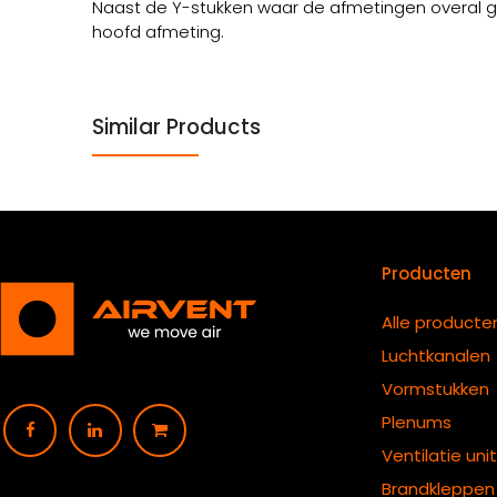
Naast de Y-stukken waar de afmetingen overal geli
hoofd afmeting.
Similar Products
Producten
Alle producte
Luchtkanalen
Vormstukken
Plenums
Ventilatie uni
B
randkleppen