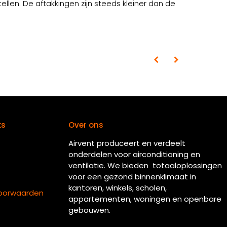
ellen. De aftakkingen zijn steeds kleiner dan de
ks
Over ons
Airvent produceert en verdeelt
onderdelen voor airconditioning en
ventilatie. We bieden totaaloplossingen
voor een gezond binnenklimaat in
kantoren, winkels, scholen,
oorwaarden
appartementen, woningen en openbare
gebouwen.