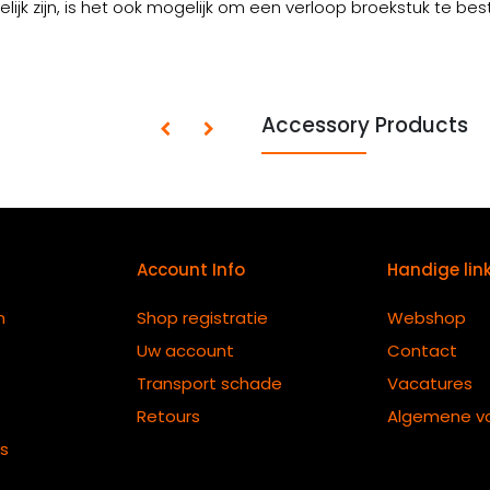
jk zijn, is het ook mogelijk om een verloop broekstuk te best
Accessory Products
Account Info
Handige lin
n
Shop registratie
Webshop
Uw account
Contact
Transport schade
Vacatures
Retours
Algemene v
ts