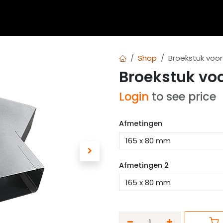
 blogs
Diensten
Over Airvent
Calculator
Downl
Shop
Broekstuk voor
Broekstuk voo
Login
to see price
Afmetingen
Afmetingen 2