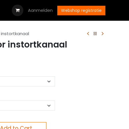
oads
Vacatures
Aanmelden
Neem contact op met ons
Webshop registratie
 instortkanaal
r instortkanaal
Add to Cart