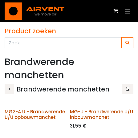
Overslaan naar inhoud
Product zoeken
Brandwerende
manchetten
Brandwerende manchetten
MG2-A U - Brandwerende
MG-U - Brandwerende U/U
U/U opbouwmanchet
inbouwmanchet
31,55
€