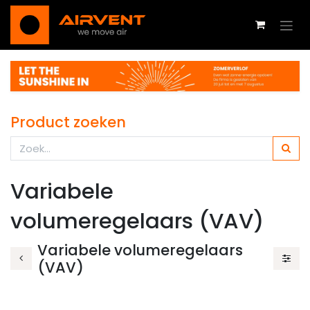
Overslaan naar inhoud
Product zoeken
Variabele
volumeregelaars (VAV)
Variabele volumeregelaars
(VAV)