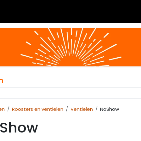
 blogs
Diensten
Over Airvent
Calculator
Downl
n
en
Roosters en ventielen
Ventielen
NoShow
Show