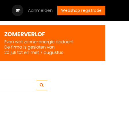
oads
Vacatures
Aanmelden
Neem contact op met ons
Webshop registratie