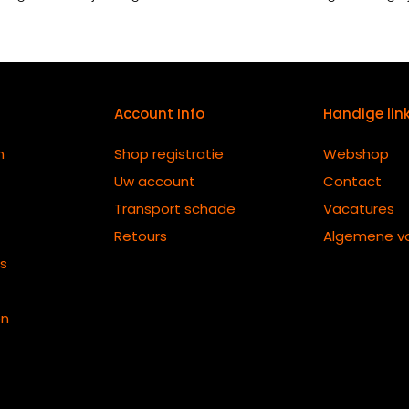
Account Info
Handige lin
n
Shop registratie
Webshop
Uw account
Contact
Transport schade
Vacatures
Retours
Algemene v
ts
en