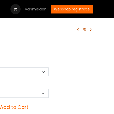
oads
Vacatures
Aanmelden
Neem contact op met ons
Webshop registratie
Add to Cart