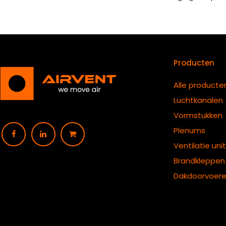
Producten
Alle producte
Luchtkanalen
Vormstukken
Plenums
Ventilatie uni
B
randkleppen
Dakdoorvoer