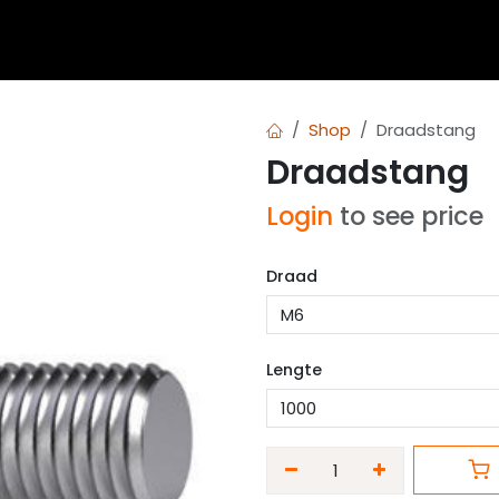
 blogs
Diensten
Over Airvent
Calculator
Downl
Shop
Draadstang
Draadstang
Login
to see price
Draad
Lengte