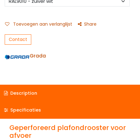
Toevoegen aan verlanglijst
Share
Contact
Grada
Description
Specificaties
Geperforeerd plafondrooster voor
afvoer