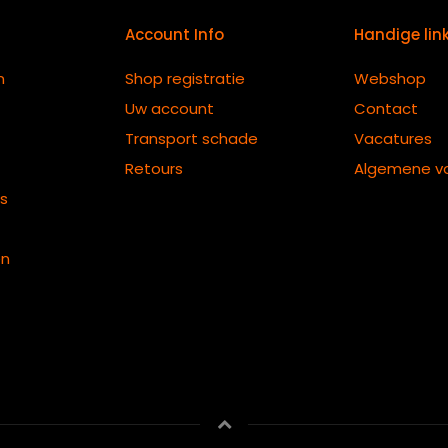
Account Info
Handige lin
n
Shop registratie
Webshop
Uw account
Contact
Transport schade
Vacatures
Retours
Algemene v
ts
en