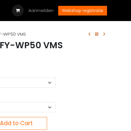
oads
Vacatures
Aanmelden
Neem contact op met ons
Webshop registratie
FY-WP50 VMS
PEFY-WP50 VMS
Add to Cart