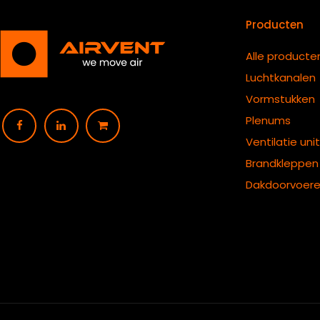
Producten
Alle producte
Luchtkanalen
Vormstukken
Plenums
Ventilatie uni
B
randkleppen
Dakdoorvoer