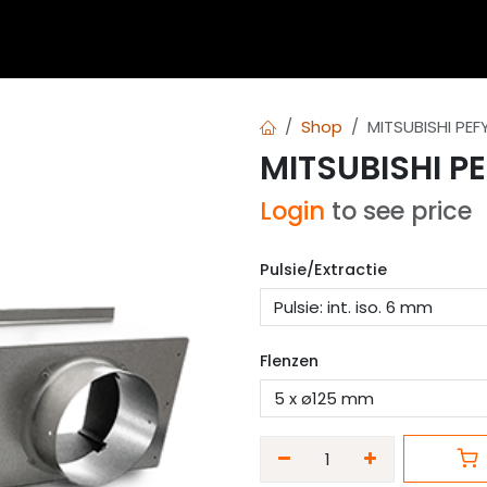
 blogs
Diensten
Over Airvent
Calculator
Downl
Shop
MITSUBISHI PE
MITSUBISHI 
Login
to see price
Pulsie/Extractie
Flenzen