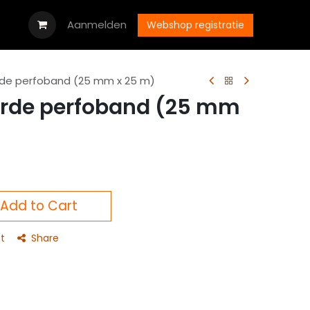
oads
Vacatures
Aanmelden
Neem contact op met ons
Webshop registratie
de perfoband (25 mm x 25 m)
rde perfoband (25 mm
Add to Cart
t
Share