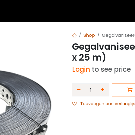
 blogs
Diensten
Over Airvent
Calculator
Downl
Shop
Gegalvaniseer
Gegalvanisee
x 25 m)
Login
to see price
Toevoegen aan verlanglijs