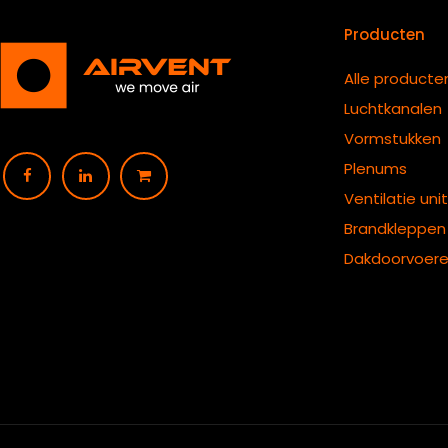
Producten
Alle producte
Luchtkanalen
Vormstukken
Plenums
Ventilatie uni
B
randkleppen
Dakdoorvoer