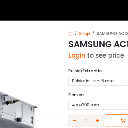
 blogs
Diensten
Over Airvent
Calculator
Downl
Shop
SAMSUNG AC12
SAMSUNG AC
Login
to see price
Pulsie/Extractie
Flenzen