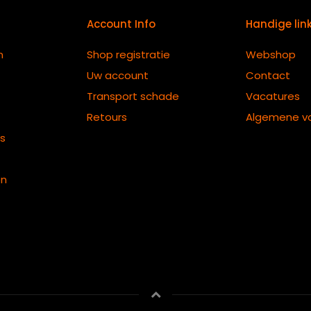
Account Info
Handige lin
n
Shop registratie
Webshop
Uw account
Contact
Transport schade
Vacatures
Retours
Algemene v
ts
en