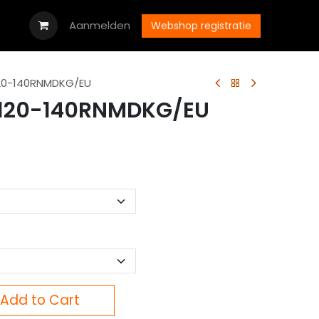
oads
Vacatures
Aanmelden
Neem contact op met ons
Webshop registratie
0-140RNMDKG/EU
120-140RNMDKG/EU
Add to Cart