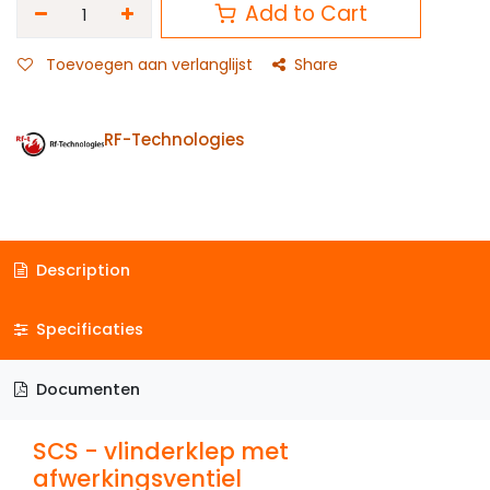
Add to Cart
Toevoegen aan verlanglijst
Share
RF-Technologies
Description
Specificaties
Documenten
SCS - vlinderklep met
afwerkingsventiel