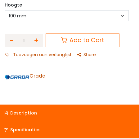
Hoogte
Add to Cart
Toevoegen aan verlanglijst
Share
Grada
Description
Specificaties