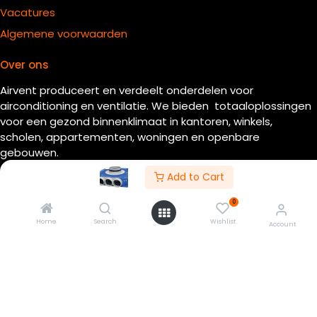
Vacatures
Algemene voorwaarden
Over ons
Airvent produceert en verdeelt onderdelen voor
airconditioning en ventilatie. We bieden totaaloplossingen
voor een gezond binnenklimaat in kantoren, winkels,
scholen, appartementen, woningen en openbare
gebouwen.
Add to Cart
Met meer dan 20 jaar ervaring zijn wij de partner voor de
installateur. Wij beschikken over een uitgebreid
0
machinepark waarmee we aan de meest veeleisende
Home
Search
Wishlist
Account
vragen van installateurs kunnen beantwoorden.
© Airvent