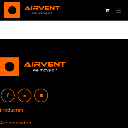
Overslaan naar inhoud
Producten
Alle producten