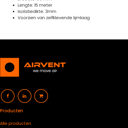
Lengte: 15 meter
Isolatiedikte: 3mm
Voorzien van zelfklevende lijmlaag
Producten
Alle producten