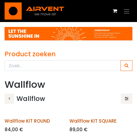
Se rendre au contenu
Product zoeken
Wallflow
Wallflow
Wallflow KIT ROUND
Wallflow KIT SQUARE
84,00
€
89,00
€