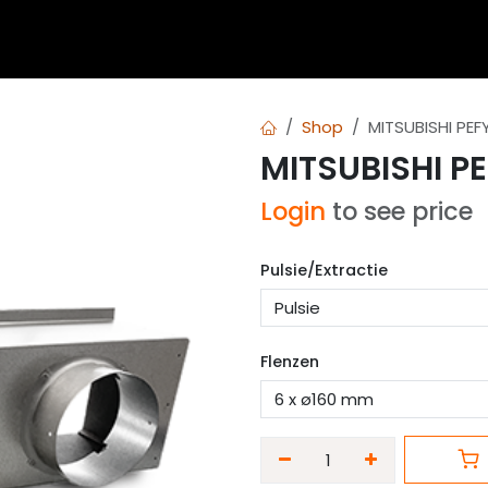
 en blogs
Berekeningen
Over Airvent
Calculator
Shop
MITSUBISHI PE
MITSUBISHI P
Login
to see price
Pulsie/Extractie
Flenzen