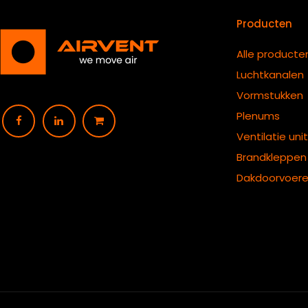
Producten
Alle producte
Luchtkanalen
Vormstukken
Plenums
Ventilatie uni
B
randkleppen
Dakdoorvoer