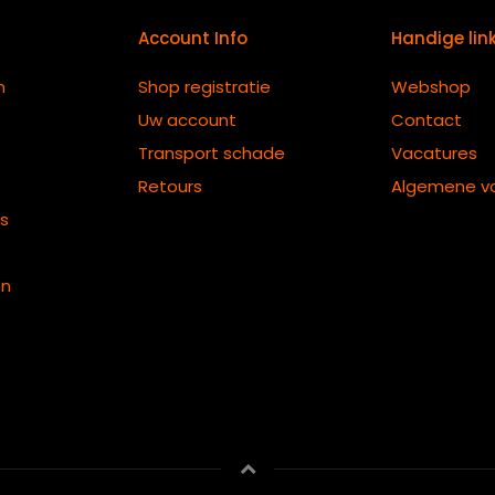
Account Info
Handige lin
n
Shop registratie
Webshop
Uw account
Contact
Transport schade
Vacatures
Retours
Algemene v
ts
en