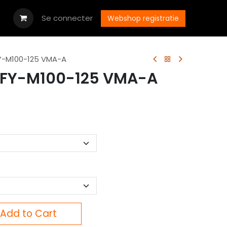
Downloads
Se connecter
Postes
Contactez-nous
Webshop registratie
FY-M100-125 VMA-A
EFY-M100-125 VMA-A
Add to Cart