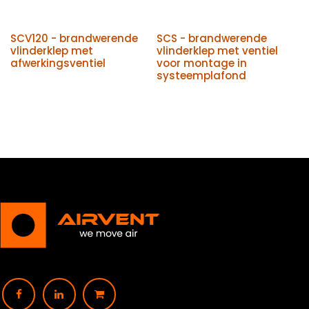
SCV120 - brandwerende
SCS - brandwerende
vlinderklep met
vlinderklep met ventiel
afwerkingsventiel
voor montage in
systeemplafond