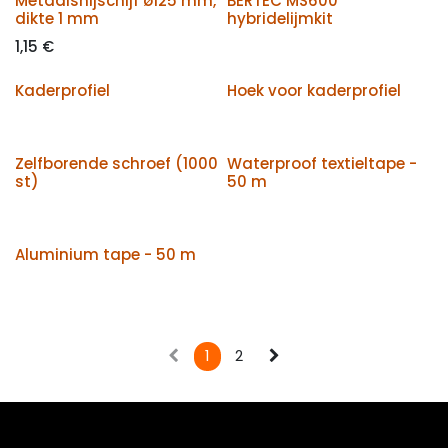
Metaalsnijschijf ø125 mm,
BERTEC MS600
dikte 1 mm
hybridelijmkit
1,15
€
Kaderprofiel
Hoek voor kaderprofiel
Zelfborende schroef (1000
Waterproof textieltape -
st)
50 m
Aluminium tape - 50 m
1
2