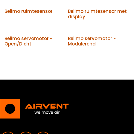
Belimo ruimtesensor
Belimo ruimtesensor met
display
Belimo servomotor -
Belimo servomotor -
Open/Dicht
Modulerend