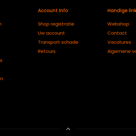
Account Info
Handige lin
n
Shop registratie
Webshop
Uw account
Contact
Transport schade
Vacatures
Retours
Algemene v
ts
en