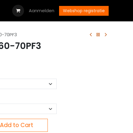
oads
Vacatures
Aanmelden
Neem contact op met ons
Webshop registratie
0-70PF3
60-70PF3
Add to Cart