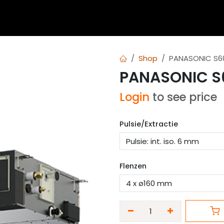
 blogs
Diensten
Over Airvent
Calculator
Downl
Shop
PANASONIC S6
PANASONIC S
Login
to see price
Pulsie/Extractie
Flenzen