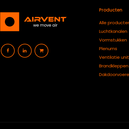
Producten
Alle producte
Luchtkanalen
Vormstukken
Plenums
Ventilatie uni
B
randkleppen
Dakdoorvoer