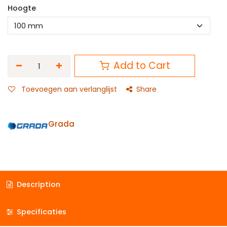
Hoogte
Add to Cart
Toevoegen aan verlanglijst
Share
Grada
Description
Specificaties