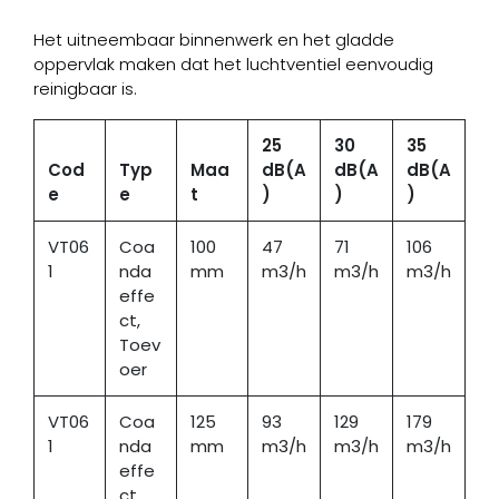
Het uitneembaar binnenwerk en het gladde
oppervlak maken dat het luchtventiel eenvoudig
reinigbaar is.
25
30
35
Cod
Typ
Maa
dB(A
dB(A
dB(A
e
e
t
)
)
)
VT06
Coa
100
47
71
106
1
nda
mm
m3/h
m3/h
m3/h
effe
ct,
Toev
oer
VT06
Coa
125
93
129
179
1
nda
mm
m3/h
m3/h
m3/h
effe
ct,