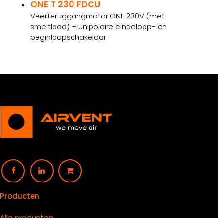
ONE T 230 FDCU
Veerteruggangmotor ONE 230V (met
smeltlood) + unipolaire eindeloop- en
beginloopschakelaar
Producten
Alle producten