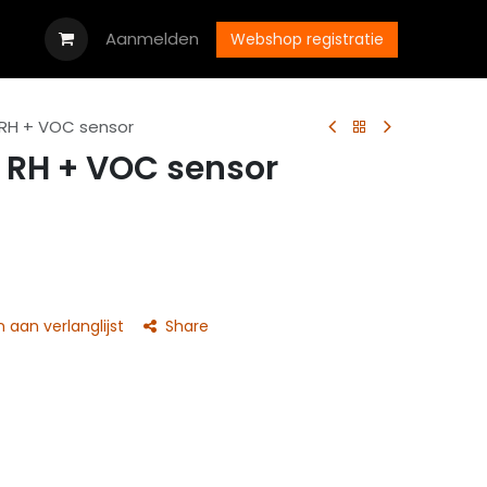
oads
Vacatures
Aanmelden
Neem contact op met ons
Webshop registratie
RH + VOC sensor
RH + VOC sensor
aan verlanglijst
Share