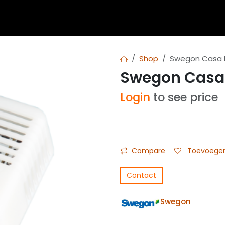
 blogs
Diensten
Over Airvent
Calculator
Downl
Shop
Swegon Casa 
Swegon Casa 
Login
to see price
Compare
Toevoegen 
Contact
Swegon