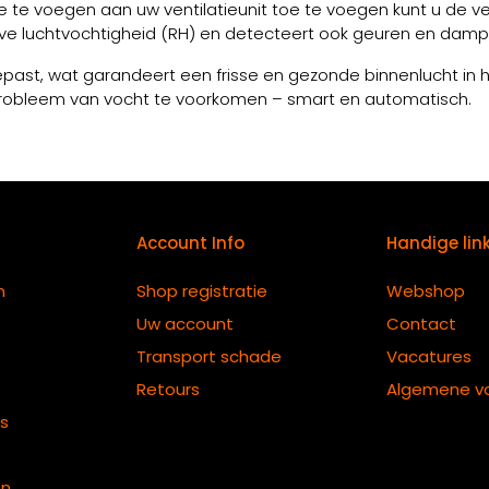
e voegen aan uw ventilatieunit toe te voegen kunt u de ven
ve luchtvochtigheid (RH) en detecteert ook geuren en dam
t, wat garandeert een frisse en gezonde binnenlucht in het 
 probleem van vocht te voorkomen – smart en automatisch.
Account Info
Handige lin
n
Shop registratie
Webshop
Uw account
Contact
Transport schade
Vacatures
Retours
Algemene v
ts
en