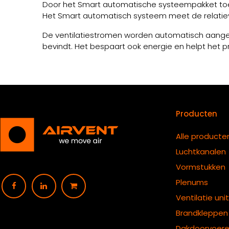
Door het Smart automatische systeempakket toe t
Het Smart automatisch systeem meet de relatie
De ventilatiestromen worden automatisch aangepas
bevindt. Het bespaart ook energie en helpt het
Producten
Alle producte
Luchtkanalen
Vormstukken
Plenums
Ventilatie uni
B
randkleppen
Dakdoorvoer