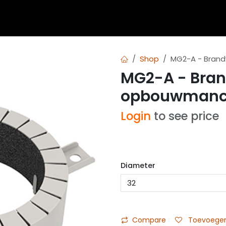
 blogs
Diensten
Over Airvent
Calculator
Downl
Shop
MG2-A - Bran
MG2-A - Bra
opbouwmanc
Login
to see price
Diameter
Compare
Toevoegen 