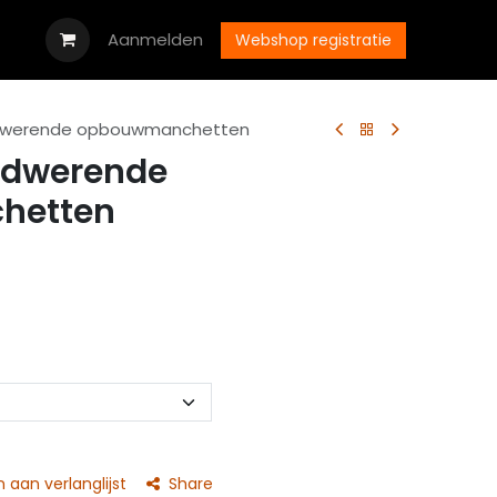
oads
Vacatures
Aanmelden
Neem contact op met ons
Webshop registratie
dwerende opbouwmanchetten
ndwerende
hetten
aan verlanglijst
Share