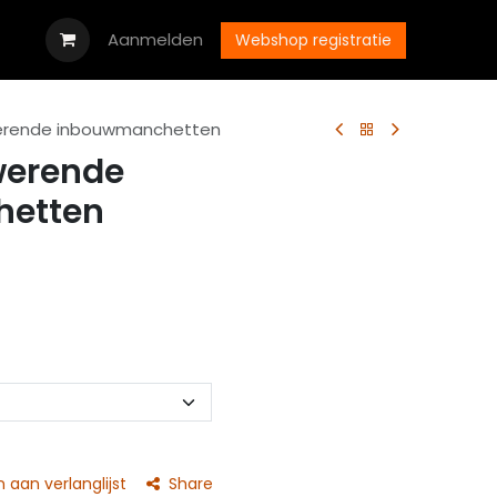
oads
Vacatures
Aanmelden
Neem contact op met ons
Webshop registratie
erende inbouwmanchetten
werende
etten
aan verlanglijst
Share