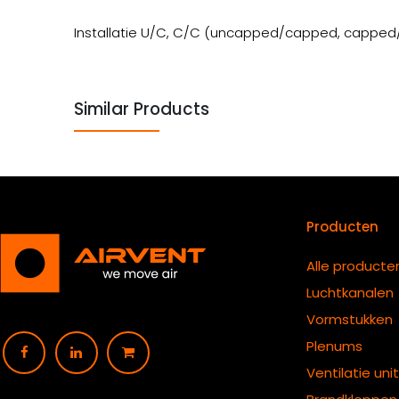
Installatie U/C, C/C (uncapped/capped, cappe
Similar Products
Producten
Alle producte
Luchtkanalen
Vormstukken
Plenums
Ventilatie uni