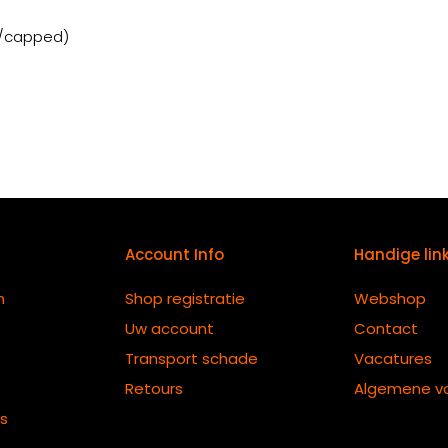
d/capped)
Account Info
Handige lin
n
Shop registratie
Webshop
Uw account
Contact
Transport schade
Vacatures
Retours
Algemene v
ts