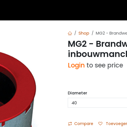
 blogs
Diensten
Over Airvent
Calculator
Downl
Shop
MG2 - Brandw
MG2 - Brand
inbouwmanch
Login
to see price
Diameter
Compare
Toevoegen 