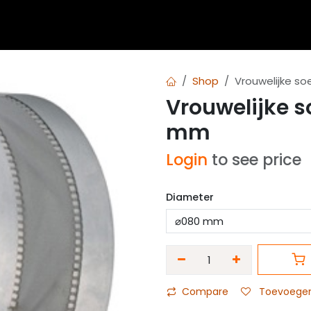
 blogs
Diensten
Over Airvent
Calculator
Downl
Shop
Vrouwelijke s
Vrouwelijke 
mm
Login
to see price
Diameter
Compare
Toevoegen 