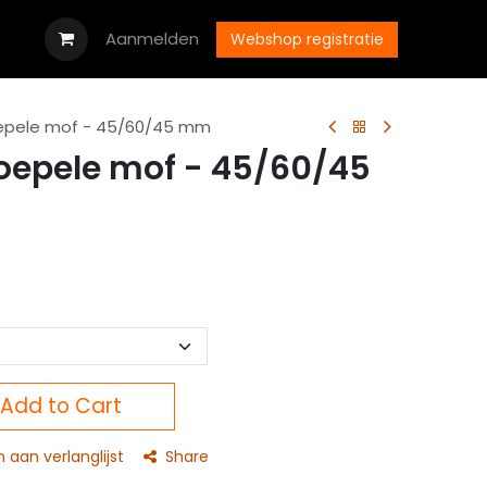
oads
Vacatures
Aanmelden
Neem contact op met ons
Webshop registratie
oepele mof - 45/60/45 mm
soepele mof - 45/60/45
Add to Cart
aan verlanglijst
Share