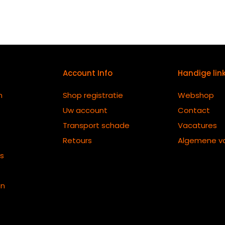
Account Info
Handige lin
n
Shop registratie
Webshop
Uw account
Contact
Transport schade
Vacatures
Retours
Algemene v
ts
en