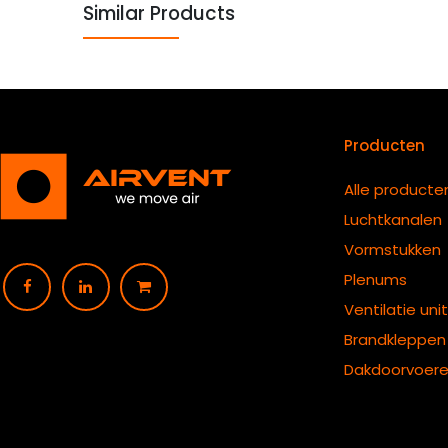
Similar Products
Producten
Alle producte
Luchtkanalen
Vormstukken
Plenums
Ventilatie uni
B
randkleppen
Dakdoorvoer