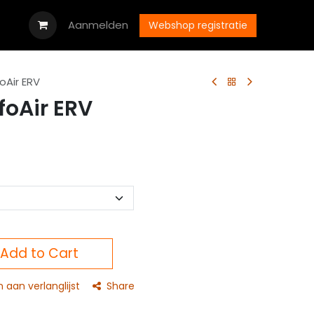
oads
Vacatures
Aanmelden
Neem contact op met ons
Webshop registratie
Air ERV
oAir ERV
Add to Cart
aan verlanglijst
Share