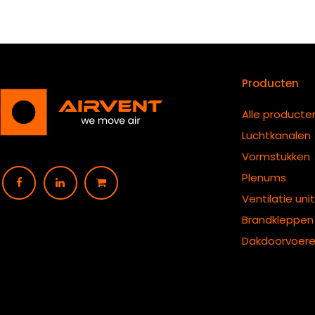
Producten
Alle producte
Luchtkanalen
Vormstukken
Plenums
Ventilatie uni
B
randkleppen
Dakdoorvoer