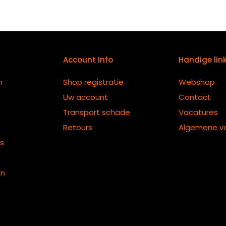
Account Info
Handige lin
n
Shop registratie
Webshop
Uw account
Contact
Transport schade
Vacatures
Retours
Algemene v
ts
en