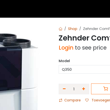
 blogs
Diensten
Over Airvent
Calculator
Downl
Shop
Zehnder Comfo
Zehnder Comf
Login
to see price
Model
Compare
Toevoegen 